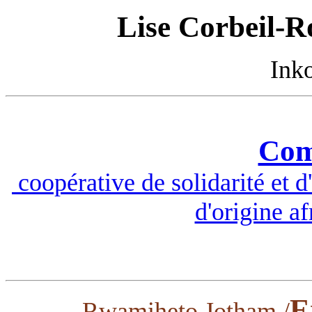
Lise Corbeil-R
Ink
Com
coopérative de solidarité et 
d'origine a
E
Rwamiheto Jotham /