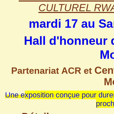
CULTUREL RW
mardi 17 au S
Hall d'honneur d
Mo
Cent
Partenariat ACR et
M
Une e
xposition conçue pour durer
proch