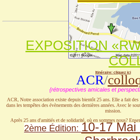
EXPOSITION «RW
COLL
Itinéraire: cliquez ici
ACR
/
collo
{rétrospectives amicales et perspecti
ACR, Notre association existe depuis bientôt 25 ans. Elle a fait des r
dans les tempêtes des évènements des dernières années. Avec le so
mission.
Après 25 ans d'amitiés et de solidarité, où en sommes nous? Ensemb
10-17 Mai 
2ème Édition:
convient de renforcer et ce qu'il faudr