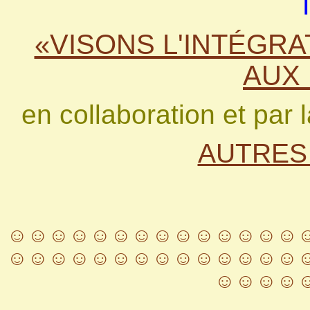
«VISONS L'INTÉGRA
AUX 
en collaboration et par 
AUTRES
☺☺☺☺☺☺☺☺☺☺☺☺☺☺
☺☺☺☺☺☺☺☺☺☺☺☺☺☺
☺☺☺☺