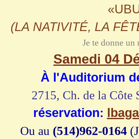
«UBU
(LA NATIVITÉ, LA FÊ
Je te donne un 
Samedi 04 Déc
À l'Auditorium 
2715, Ch. de la Côte 
réservation:
lbag
(514)962-0164
(J
Ou au