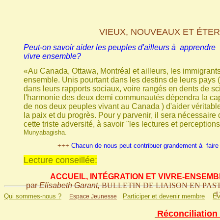
VIEUX, NOUVEAUX ET ÉTE
Peut-on savoir aider les peuples d'ailleurs à apprendre vi
vivre ensemble?
«Au Canada, Ottawa, Montréal et ailleurs, les immigrants
ensemble. Unis pourtant dans les destins de leurs pays 
dans leurs rapports sociaux, voire rangés en dents de s
l'harmonie des deux demi communautés dépendra la ca
de nos deux peuples vivant au Canada ) d'aider véritabl
la paix et du progrès. Pour y parvenir, il sera nécessaire 
cette triste adversité, à savoir "les lectures et perception
Munyabagisha.
+++
Chacun de nous peut contribuer grandement à faire
Lecture conseillée:
ACCUEIL, INTÉGRATION ET VIVRE-ENSEMB
par
Elisabeth Garant,
BULLETIN DE LIAISON EN PA
1
Qui sommes-nous ?
Participer et devenir membre
Év
Espace Jeunesse
Réconciliation 