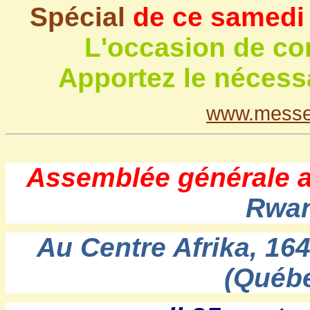
Spécial
de ce samedi
L'occasion de co
Apportez le nécessai
www.messe
A
ssemblée générale 
Rwan
A
u Centre Afrika, 16
(Québ