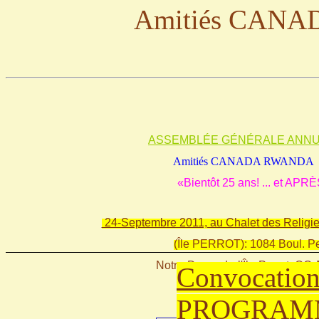
Amitiés CAN
ASSEMBLÉE GÉNÉRALE ANN
Amitiés CANADA RWANDA
«Bientôt 25 ans! ... et APR
24-Septembre 2011, au Chalet des Religie
(Île PERROT): 1084 Boul. Pe
Notre-Dame-de-l'Île-Perrot, QC
Convocation
PROGRAM