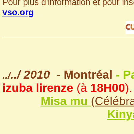
Pour plus d’information et pour ins
vso.org
..
/ 2010
-
Montréal
- P
../
izuba lirenze
(à
18H00
).
Misa mu
(Célébra
Kiny