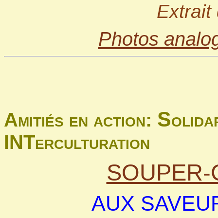
Extrait 
Photos analog
S
Amitiés
en action:
olida
INTerculturation
SOUPER-
AUX SAVEU