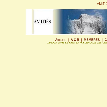
AMITI
Accueil
|
A C R
|
MEMBRES
|
C
l'AMOUR DeFIE LE
Froid
, LA FOI DEPLACE DES
Coll