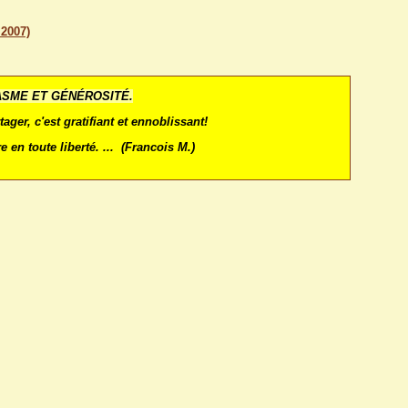
2007)
ASME ET GÉNÉROSITÉ.
tager, c'est gratifiant et ennoblissant!
re en toute liberté. ... (Francois M.)