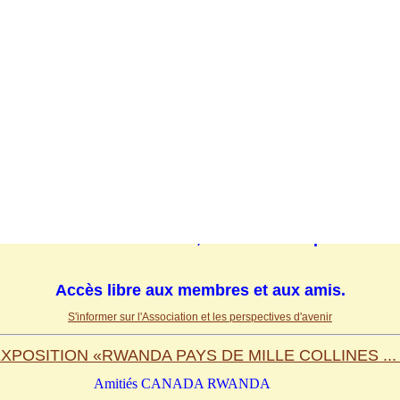
E SPÉCIALE
«MOBILISATION 
Amitiés CANADA RWANDA
0
8 Novembre - 2014
à 13h00
(Cloture à 18h00)
au
Centre Afrika, Montréal
1664 Saint-Hubert, Metro Berri-Uqam
Accès libre aux membres et aux amis.
S'informer sur l'Association et les perspectives d'avenir
XPOSITION «RWANDA PAYS DE MILLE COLLINES ...
Amitiés CANADA RWANDA