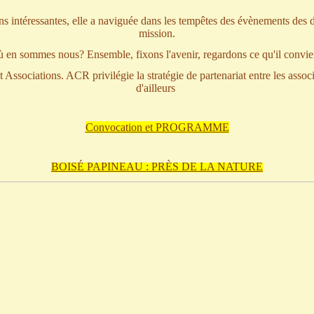
ions intéressantes, elle a naviguée dans les tempêtes des évènements de
mission.
où en sommes nous? Ensemble, fixons l'avenir, regardons ce qu'il convient
 et Associations. ACR privilégie la stratégie de partenariat entre les 
d'ailleurs
Convocation et PROGRAMME
BOISÉ PAPINEAU : PRÈS DE LA NATURE