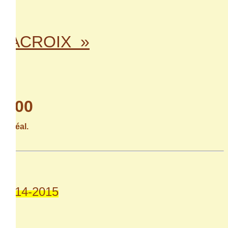
 LACROIX »
13h00
ontréal.
s 2014-2015