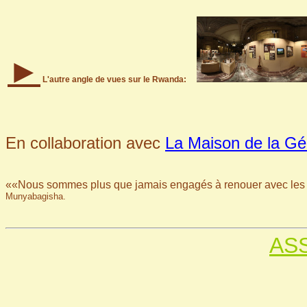
►
L'autre angle de vues sur le Rwanda:
En collaboration avec
La Maison de la Gé
««Nous sommes plus que jamais engagés à renouer avec les r
Munyabagisha.
AS