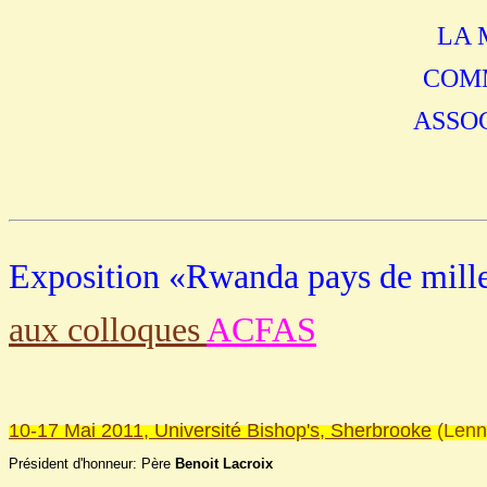
LA 
COM
ASSO
Exposition «Rwanda pays de mille
aux colloques
ACFAS
10-17 Mai 2011, Université Bishop's, Sherbrooke
(Lenno
Président d'honneur
: P
ère
Benoit Lacroix