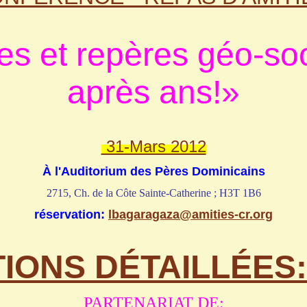
es et repères géo-soc
après ans!»
31-Mars 2012
À l'Auditorium des Pères Dominicains
2715, Ch. de la Côte Sainte-Catherine ;
H3T 1B6
réservation:
lbagaragaza
@amities-cr.org
ONS DÉTAILLÉES: c
PARTENARIAT DE: